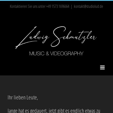
Zum
Kontaktieren Sie uns unter +49 1573 1696664
|
kontakt@studiolud.de
Inhalt
springen
Ihr lieben Leute,
lange hat es gedauert, jetzt gibt es endlich etwas zu