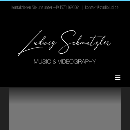
Zum
Kontaktieren Sie uns unter +49 1573 1696664
|
kontakt@studiolud.de
Inhalt
springen