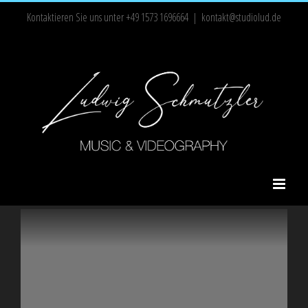
Zum
Kontaktieren Sie uns unter +49 1573 1696664
|
kontakt@studiolud.de
Inhalt
springen