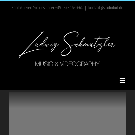
Zum
Kontaktieren Sie uns unter +49 1573 1696664
|
kontakt@studiolud.de
Inhalt
springen