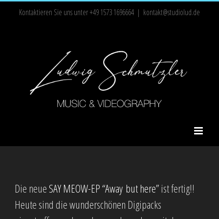
Zum
Kontaktieren Sie uns unter +49 1573 1696664
|
kontakt@studiolud.de
Inhalt
springen
Die neue
SAY MEOW-EP “Away but here”
ist fertig!!
Heute sind die wunderschönen Digipacks