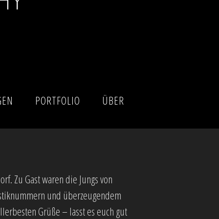
GEN
PORTFOLIO
ÜBER
rf. Zu Gast waren die Jungs von
kustiknummern und
überzeugendem
lerbesten Grüße – lasst es euch gut