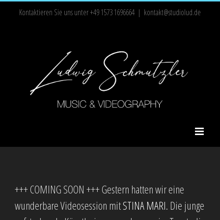
Zum
Kontaktieren Sie uns unter +49 1573 1696664
|
kontakt@studiolud.de
Inhalt
springen
+++ COMING SOON +++ Gestern hatten wir eine
wunderbare Videosession mit
STINA MARI
. Die junge