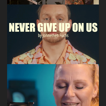
Johnethen Fuchs – Never Give Up On Us (official
Musicvideo)
Sprecherin Manuela Ludewig Imagefilm