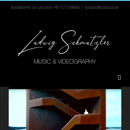
Zum
Kontaktieren Sie uns unter +49 1573 1696664
|
kontakt@studiolud.de
Inhalt
springen
I WANT POETRY – Mirrors of the Sky