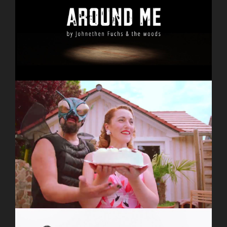
Johnethen Fuchs & The Woods – Around Me
(official Musicvideo)
BIG FAT SHAKIN´ – Flap ’n‘ Wag – Mosquito
Attack! (OFFICIAL VIDEO 2022)